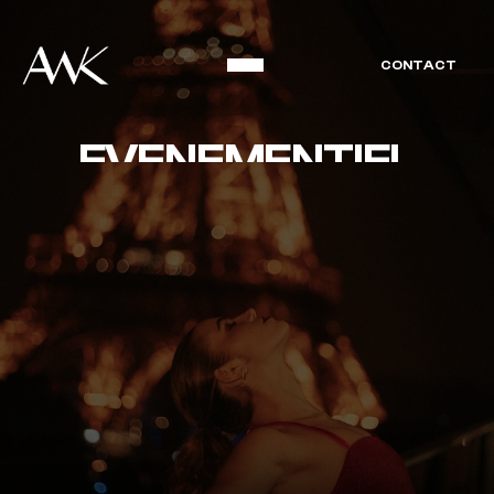
CONTACT
EVENEMENTIEL
O
f
f
r
e
z
à
v
o
t
r
e
p
u
b
l
i
c
u
n
e
e
x
p
é
r
i
e
n
c
e
c
h
o
r
é
g
r
a
p
h
i
q
u
e
i
m
m
e
r
s
i
v
e
s
u
r
m
e
s
u
r
e
,
p
e
n
s
é
e
p
o
u
r
s
u
b
l
i
m
e
r
v
o
s
é
v
é
n
e
m
e
n
t
s
l
e
s
p
l
u
s
p
r
e
s
t
i
g
i
e
u
x
.
C
h
a
q
u
e
c
r
é
a
t
i
o
n
e
s
t
i
m
a
g
i
n
é
e
c
o
m
m
e
u
n
m
o
m
e
n
t
s
u
s
p
e
n
d
u
,
o
ù
l
a
d
a
n
s
e
,
l
a
m
u
s
i
q
u
e
e
t
l
a
l
u
m
i
è
r
e
s
e
r
e
n
c
o
n
t
r
e
n
t
p
o
u
r
c
a
p
t
i
v
e
r
e
t
é
m
e
r
v
e
i
l
l
e
r
.
N
o
u
s
c
o
n
c
e
v
o
n
s
d
e
s
p
e
r
f
o
r
m
a
n
c
e
s
e
x
c
l
u
s
i
v
e
s
,
i
n
t
é
g
r
é
e
s
a
v
e
c
f
i
n
e
s
s
e
à
l
’