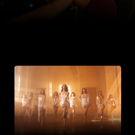
a
r
c
h
i
t
e
c
t
u
r
e
e
t
à
l
’
a
t
m
o
s
p
h
è
r
e
d
e
v
o
t
r
e
l
i
e
u
.
M
i
s
e
e
n
s
c
è
n
e
s
u
r
m
e
s
u
r
e
,
d
a
n
s
e
u
r
s
d
’
e
x
c
e
p
t
i
o
n
,
e
s
t
h
é
t
i
q
u
e
é
l
é
g
a
n
t
e
e
t
d
i
r
e
c
t
i
o
n
a
r
t
i
s
t
i
q
u
e
s
o
i
g
n
é
e
:
c
h
a
q
u
e
d
é
t
a
i
l
e
s
t
p
e
n
s
é
p
o
u
r
t
r
a
n
s
f
o
r
m
e
r
v
o
t
r
e
é
v
é
n
e
m
e
n
t
e
n
u
n
e
e
x
p
é
r
i
e
n
c
e
i
n
o
u
b
l
i
a
b
l
e
,
e
m
p
r
e
i
n
t
e
d
e
g
r
â
c
e
e
t
d
’
é
m
o
t
i
o
n
.